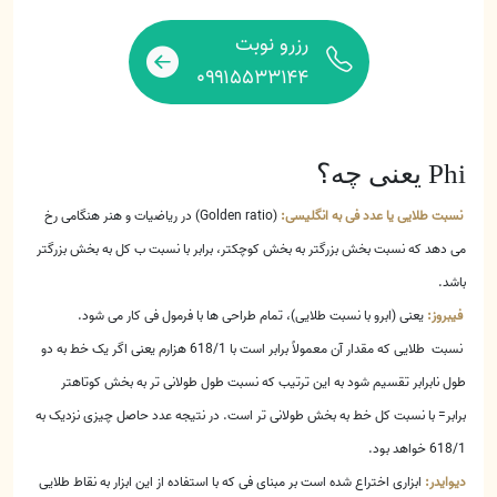
رزرو نوبت
۰۹۹۱۵۵۳۳۱۴۴
Phi یعنی چه؟
نسبت طلایی یا عدد فی به انگلیسی:
(Golden ratio) در ریاضیات و هنر هنگامی رخ
می دهد که نسبت بخش بزرگتر به بخش کوچکتر، برابر با نسبت ب کل به بخش بزرگتر
باشد.
فیبروز:
یعنی (ابرو با نسبت طلایی)، تمام طراحی ها با فرمول فی کار می شود.
نسبت طلایی که مقدار آن معمولاً برابر است با 618/1 هزارم یعنی اگر یک خط به دو
طول نابرابر تقسیم شود به این ترتیب که نسبت طول طولانی تر به بخش کوتاهتر
برابر= با نسبت کل خط به بخش طولانی تر است. در نتیجه عدد حاصل چیزی نزدیک به
618/1 خواهد بود.
دیوایدر:
ابزاری اختراع شده است بر مبنای فی که با استفاده از این ابزار به نقاط طلایی