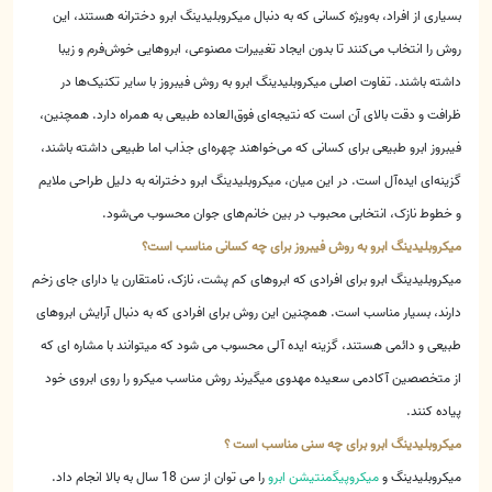
بسیاری از افراد، به‌ویژه کسانی که به دنبال میکروبلیدینگ ابرو دخترانه هستند، این
روش را انتخاب می‌کنند تا بدون ایجاد تغییرات مصنوعی، ابروهایی خوش‌فرم و زیبا
داشته باشند. تفاوت اصلی میکروبلیدینگ ابرو به روش فیبروز با سایر تکنیک‌ها در
ظرافت و دقت بالای آن است که نتیجه‌ای فوق‌العاده طبیعی به همراه دارد. همچنین،
فیبروز ابرو طبیعی برای کسانی که می‌خواهند چهره‌ای جذاب اما طبیعی داشته باشند،
گزینه‌ای ایده‌آل است. در این میان، میکروبلیدینگ ابرو دخترانه به دلیل طراحی ملایم
و خطوط نازک، انتخابی محبوب در بین خانم‌های جوان محسوب می‌شود.
میکروبلیدینگ ابرو به روش فیبروز برای چه کسانی مناسب است؟
میکروبلیدینگ ابرو برای افرادی که ابروهای کم پشت، نازک، نامتقارن یا دارای جای زخم
دارند، بسیار مناسب است. همچنین این روش برای افرادی که به دنبال آرایش ابروهای
طبیعی و دائمی هستند، گزینه ایده آلی محسوب می شود که میتوانند با مشاره ای که
از متخصصین آکادمی سعیده مهدوی میگیرند روش مناسب میکرو را روی ابروی خود
پیاده کنند.
میکروبلیدینگ ابرو برای چه سنی مناسب است ؟
میکروبلیدینگ و
میکروپیگمنتیشن ابرو
را می توان از سن 18 سال به بالا انجام داد.