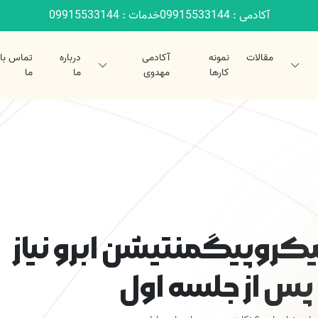
آکادمی : 09915533144
خدمات : 09915533144
مقالات
نمونه
آکادمی
درباره
تماس با
کارها
مهدوی
ما
ما
یکروپیگمنتیشن ابرو نیاز
س از جلسه اول