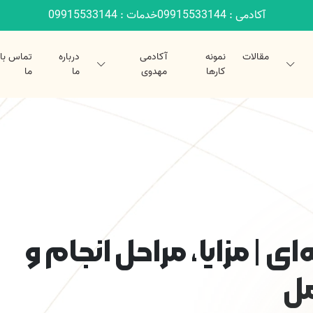
آکادمی : 09915533144
خدمات : 09915533144
مقالات
نمونه
آکادمی
درباره
تماس با
کارها
مهدوی
ما
ما
ای | مزایا، مراحل انجام و
مل