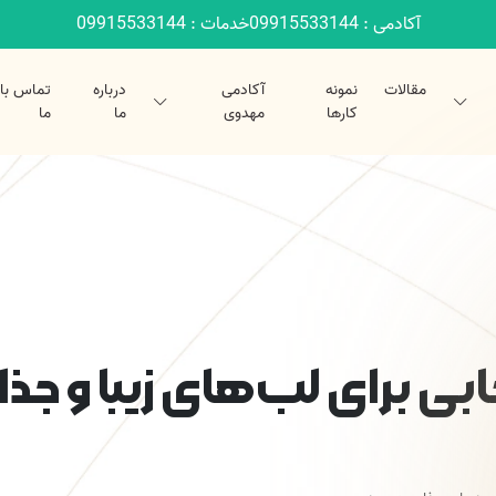
آکادمی : 09915533144
خدمات : 09915533144
مقالات
نمونه
آکادمی
درباره
تماس با
کارها
مهدوی
ما
ما
ابی برای لب‌های زیبا و جذ